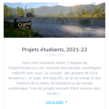
Projets étudiants, 2021-22
11 juillet 2022
Pour cette troisième année, 9 équipes de
Polytechnicien.ne.s ont concocté leurs projets scientifiques
collectifs avec nous. Le concept : des groupes de 4 à 6
étudiant.e.s, un sujet, des objectifs, un an de travail, et des
mentors de la chaire, de l’industrie ou du monde
académique. Tous les projets viennent d’être soutenu avec
succès !…
Lire la suite