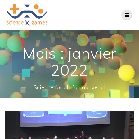
Passer
au
contenu
Mois :
janvier
2022
Science for all, fun above all