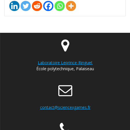
Laboratoire Leprince-Ringuet
École polytechnique, Palaiseau
contact@sciencexgames.fr