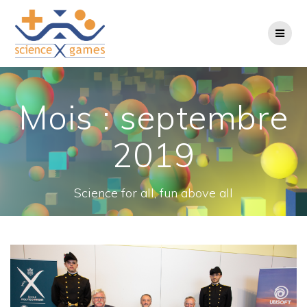
Passer
au
contenu
Mois :
septembre
2019
Science for all, fun above all