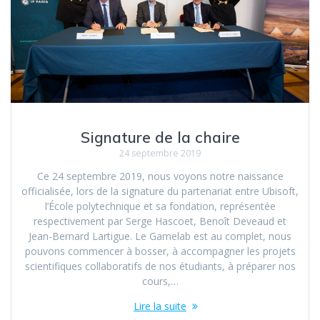
Signature de la chaire
24 septembre 2019
Ce 24 septembre 2019, nous voyons notre naissance
officialisée, lors de la signature du partenariat entre Ubisoft,
l’École polytechnique et sa fondation, représentée
respectivement par Serge Hascoet, Benoît Deveaud et
Jean-Bernard Lartigue. Le Gamelab est au complet, nous
pouvons commencer à bosser, à accompagner les projets
scientifiques collaboratifs de nos étudiants, à préparer nos
cours,…
Lire la suite