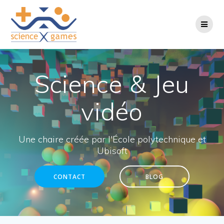
Passer
au
contenu
Science & Jeu
vidéo
Une chaire créée par l'École polytechnique et
Ubisoft
CONTACT
BLOG