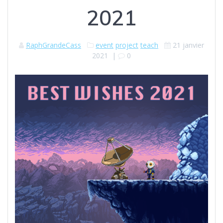
2021
RaphGrandeCass
event
project
teach
21 janvier
2021
|
0