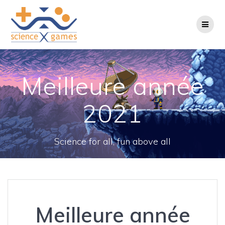
Passer
au
contenu
Meilleure année
2021
Science for all, fun above all
Meilleure année