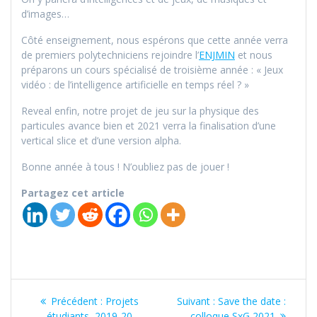
d’images…
Côté enseignement, nous espérons que cette année verra
de premiers polytechniciens rejoindre l’
ENJMIN
et nous
préparons un cours spécialisé de troisième année : « Jeux
vidéo : de l’intelligence artificielle en temps réel ? »
Reveal enfin, notre projet de jeu sur la physique des
particules avance bien et 2021 verra la finalisation d’une
vertical slice et d’une version alpha.
Bonne année à tous ! N’oubliez pas de jouer !
Partagez cet article
Navigation
Article
Article
Précédent :
Projets
Suivant :
Save the date :
précédent
suivant
étudiants, 2019-20
colloque SxG 2021