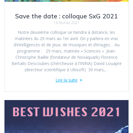
Save the date : colloque SxG 2021
16 février 2021
Notre deuxième colloque se tiendra à distance, les
matinées du 29 mars au 1er avril. On y parlera en vrac
d’intelligences et de jeux, de musiques et d’images… Au
programme : 29 mars, matinée « Sciences » Jean-
Christophe Baillie (fondateur de Novaquark) Florence
Bertails-Descoubes (chercheuse à l’INRIA) David Louapre
(directeur scientifique à Ubisoft) 30 mars,…
Lire la suite