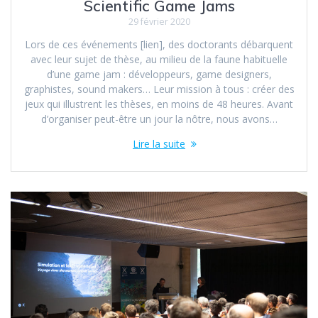
Scientific Game Jams
29 février 2020
Lors de ces événements [lien], des doctorants débarquent
avec leur sujet de thèse, au milieu de la faune habituelle
d’une game jam : développeurs, game designers,
graphistes, sound makers… Leur mission à tous : créer des
jeux qui illustrent les thèses, en moins de 48 heures. Avant
d’organiser peut-être un jour la nôtre, nous avons…
Lire la suite