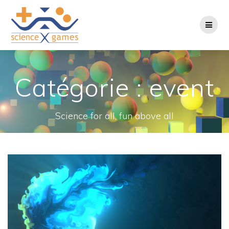
Passer
au
contenu
Catégorie :
event
Science for all, fun above all