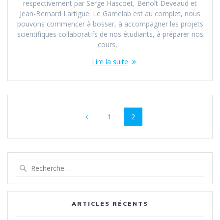
respectivement par Serge Hascoet, Benoît Deveaud et
Jean-Bernard Lartigue. Le Gamelab est au complet, nous
pouvons commencer à bosser, à accompagner les projets
scientifiques collaboratifs de nos étudiants, à préparer nos
cours,…
Lire la suite
Navigation
Page
Page
1
2
au
sein
des
Recherche
pour
articles
:
ARTICLES RÉCENTS