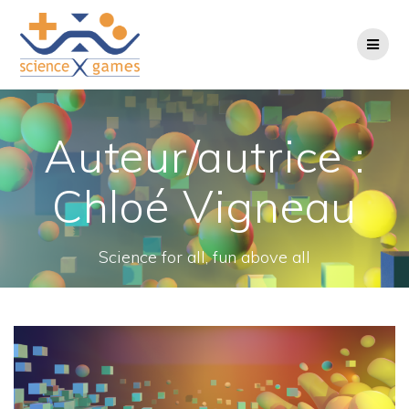
Passer
au
contenu
Auteur/autrice :
Chloé Vigneau
Science for all, fun above all